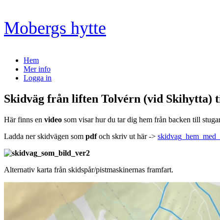
Skip
Mobergs hytte
to
content
Hem
Mer info
Logga in
Skidväg från liften Tolvérn (vid Skihytta) 
Här finns en
video
som visar hur du tar dig hem från backen till stuga
Ladda ner skidvägen som
pdf
och skriv ut här ->
skidvag_hem_med_
Alternativ karta från skidspår/pistmaskinernas framfart.