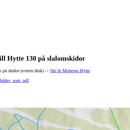
till Hytte 130 på slalomskidor
n på skidor (extern länk) ->
Ski In Mobergs Hytte
bilder_som_pdf